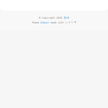
© Copyright 2026
某10
Theme
Kibou+
made with
(｡･∀･)ﾉﾞ♥