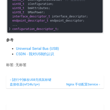
uint8_t
  iConfiguration;

uint8_t
  bmAttributes; 

uint8_t
  bMaxPower; 

interface_descriptor_t
 interface_descriptor; 

endpoint_descriptor_t
 endpoint_descriptor;

  ...

} 
configuration_descriptor_t
参考
Universal Serial Bus (USB)
CSDN - 我对USB的认识
标签: 无标签
[进行中]修改USB无线鼠标键
盘接收器(nrf24lu1p+)
Nginx 手动配置Service