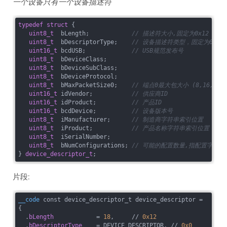
一个设备只有一个设备描述符
typedef
struct
 {
uint8_t
  bLength;            
// 描述符大小,固定为0x12
uint8_t
  bDescriptorType;    
// 设备描述符类型，固定为0x0
uint16_t
 bcdUSB;             
// USB规范发布号
uint8_t
  bDeviceClass;

uint8_t
  bDeviceSubClass;

uint8_t
  bDeviceProtocol;

uint8_t
  bMaxPacketSize0;    
// 端点0最大包大小 (8,16,32,6
uint16_t
 idVendor;           
// 供应商ID
uint16_t
 idProduct;          
// 产品ID
uint16_t
 bcdDevice;          
// 设备版本号
uint8_t
  iManufacturer;      
// 制造商字符串索引位置
uint8_t
  iProduct;           
// 产品名称字符串索引位置
uint8_t
  iSerialNumber;

uint8_t
  bNumConfigurations; 
// 可能的配置数量,指配置字符串
} 
device_descriptor_t
片段:
__code
 const device_descriptor_t device_descriptor = 

{

  .
bLength 
           = 
18
,     // 
0x12
  .
bDescriptorType 
   = DEVICE_DESCRIPTOR, // 
0x0