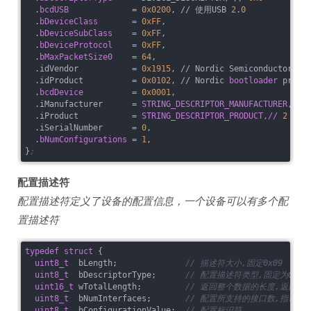
  .
bcdUSB 
            = 
0x0200
, // 使用USB 
2
.
0
  .
bDeviceClass 
      = 
0xFF
,

  .
bDeviceSubClass 
   = 
0xFF
,

  .
bDeviceProtocol 
   = 
0xFF
,

  .
bMaxPacketSize0 
   = 
64
,

  .idVendor           = 
0x1915
, // Nordic Semiconductor

  .idProduct          = 
0x0102
, // Nordic 
bootloader 
produ
  .
bcdDevice 
         = 
0x0001
, 

  .iManufacturer      = 
STRING_DESCRIPTOR_MANUFACTURER,// 
  .iProduct           = 
STRING_DESCRIPTOR_PRODUCT,// 
2
  .iSerialNumber      = 
0
,

  .
bNumConfigurations 
= 
1
,

}
;
配置描述符
配置描述符定义了设备的配置信息，一个设备可以有多个配
置描述符
typedef
struct
 {
uint8_t
  bLength;              
// 描述符大小,固定0x09
uint8_t
  bDescriptorType;      
// 配置描述符类型,固定为0x02
uint16_t
 wTotalLength;         
// 返回整个数据的长度,返回
uint8_t
  bNumInterfaces;       
// 配置所支持的接口数,指该
uint8_t
  bConfigurationValue;  
// 配置标识符