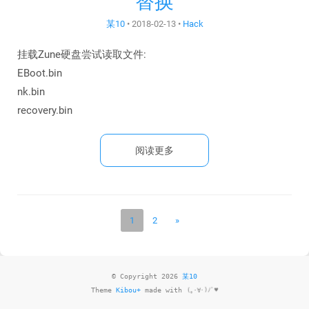
替换
某10
•
2018-02-13
•
Hack
挂载Zune硬盘尝试读取文件:
EBoot.bin
nk.bin
recovery.bin
阅读更多
1
2
»
© Copyright 2026
某10
Theme
Kibou+
made with
(｡･∀･)ﾉﾞ♥