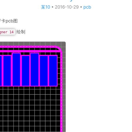
某10
•
2016-10-29
•
pcb
卡pcb图
绘制
gner 14