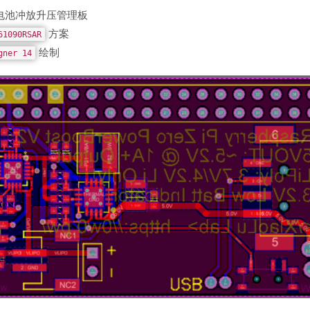
 电池冲放升压管理板
方案
61090RSAR
绘制
gner 14